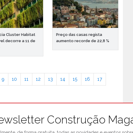
ia Cluster Habitat
Preço das casas regista
el decorre a 11 de
aumento recorde de 22,8 %
o
9
10
11
12
13
14
15
16
17
ewsletter Construção Mag
mente, de forma gratuita, todas as novidades e eventos sobre 