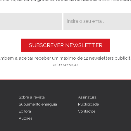
SUBSCREVER NEWSLETTER
também a aceitar receber um máximo de 12 newsletters publicitá
este serviço.
Sobre a revista
Assinatura
Suplemento energuia
Publicidade
Editora
Contactos
Autores