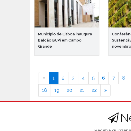
Município de Lisboa inaugura
Conferênc
Balcão BUPi em Campo
Sustentáv
Grande
novembr
«
1
2
3
4
5
6
7
8
18
19
20
21
22
»
N
Receba quinzenal