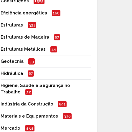
Construções
1505
Eficiência energética
168
Estruturas
321
Estruturas de Madeira
67
Estruturas Metálicas
45
Geotecnia
33
Hidráulica
67
Higiene, Saúde e Segurança no
Trabalho
32
Indústria da Construção
691
Materiais e Equipamentos
336
Mercado
454