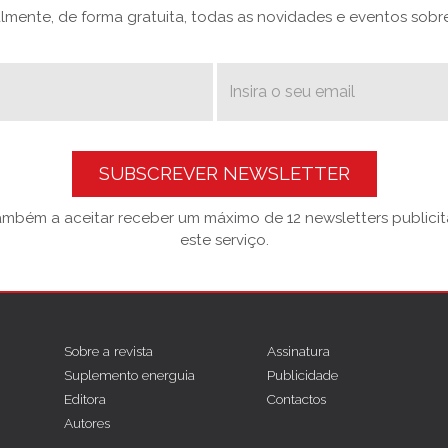
mente, de forma gratuita, todas as novidades e eventos sobre 
SUBSCREVER NEWSLETTER
também a aceitar receber um máximo de 12 newsletters publicitá
este serviço.
Sobre a revista
Assinatura
Suplemento energuia
Publicidade
Editora
Contactos
Autores