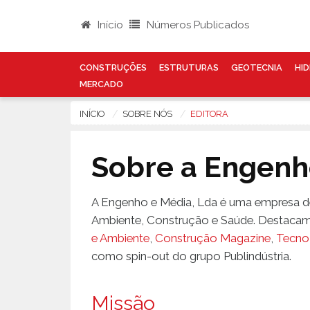
>
Início
Números Publicados
CONSTRUÇÕES
ESTRUTURAS
GEOTECNIA
HID
MERCADO
INÍCIO
SOBRE NÓS
EDITORA
Sobre a Engenh
A Engenho e Média, Lda é uma empresa de
Ambiente, Construção e Saúde. Destacam-s
e Ambiente
,
Construção Magazine
,
Tecno
como spin-out do grupo Publindústria.
Missão