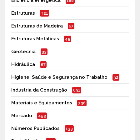
Eficiência energética
168
Estruturas
321
Estruturas de Madeira
67
Estruturas Metálicas
45
Geotecnia
33
Hidráulica
67
Higiene, Saúde e Segurança no Trabalho
32
Indústria da Construção
691
Materiais e Equipamentos
336
Mercado
453
Números Publicados
133