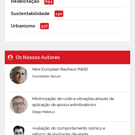
Reabilitação
694
Sustentabilidade
190
Urbanismo
527
Os Nossos Autores
New European Bauhaus (NEB)
Humberto Varum
Minimização de ruído e vibrações através da
aplicação de apoios antivibratórios
Diogo Mateus
Avaliação do comportamento sísmico e
reforço de abóbadas de aresta