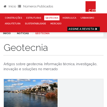
Início
Números Publicados
CONSTRUÇÕES
ESTRUTURAS
GEOTECNIA
HIDRÁULICA
URBANISMO
ARQUITETURA
SUSTENTABILIDADE
MERCADO
ASSINE A REVISTA
INÍCIO
NOTÍCIAS
GEOTECNIA
Geotecnia
Artigos sobre geotecnia. Informação técnica, investigação,
inovação e soluções no mercado