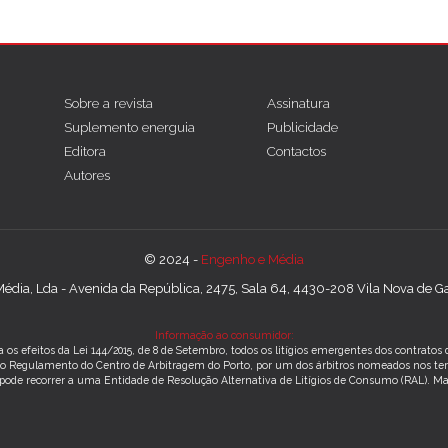
Sobre a revista
Assinatura
Suplemento energuia
Publicidade
Editora
Contactos
Autores
© 2024 -
Engenho e Média
édia, Lda - Avenida da República, 2475, Sala 64, 4430-208 Vila Nova de Gai
Informação ao consumidor:
 os efeitos da Lei 144/2015, de 8 de Setembro, todos os litígios emergentes dos contrato
m o Regulamento do Centro de Arbitragem do Porto, por um dos árbitros nomeados nos te
 pode recorrer a uma Entidade de Resolução Alternativa de Litígios de Consumo (RAL).