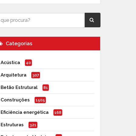
Categorias
Acústica
40
Arquitetura
307
Betão Estrutural
81
Construções
1505
Eficiência energética
168
Estruturas
321