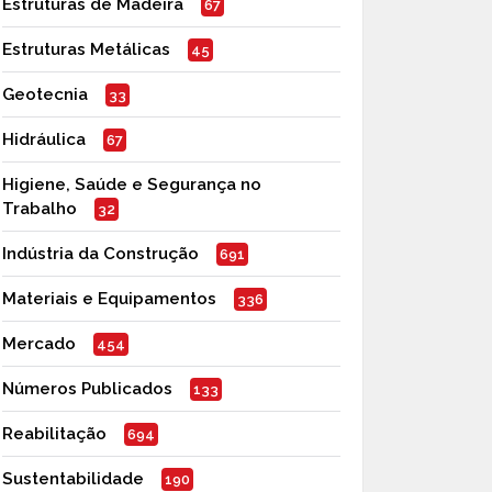
Estruturas de Madeira
67
Estruturas Metálicas
45
Geotecnia
33
Hidráulica
67
Higiene, Saúde e Segurança no
Trabalho
32
Indústria da Construção
691
Materiais e Equipamentos
336
Mercado
454
Números Publicados
133
Reabilitação
694
Sustentabilidade
190