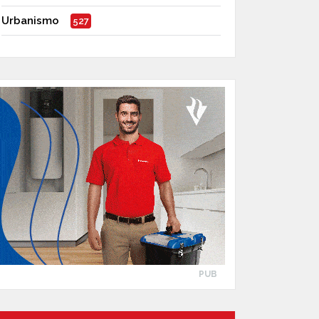
Urbanismo
527
PUB