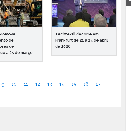
promove
Techtextil decorre em
ento de
Frankfurt de 21 a 24 de abril
ores de
de 2026
ue a 25 de março
9
10
11
12
13
14
15
16
17