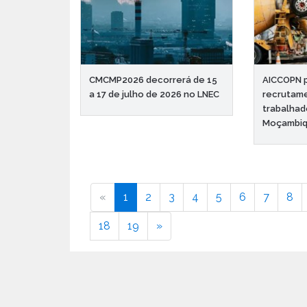
CMCMP2026 decorrerá de 15
AICCOPN 
a 17 de julho de 2026 no LNEC
recrutam
trabalhad
Moçambiq
«
1
2
3
4
5
6
7
8
18
19
»