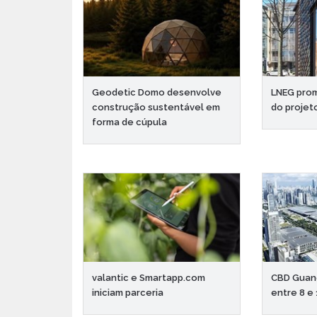
Geodetic Domo desenvolve
LNEG prom
construção sustentável em
do projet
forma de cúpula
valantic e Smartapp.com
CBD Guan
iniciam parceria
entre 8 e 