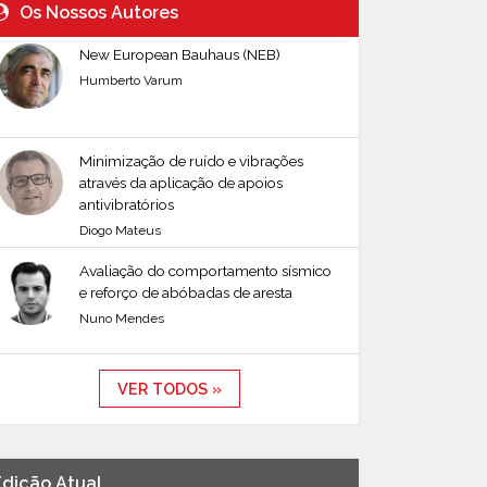
Os Nossos Autores
New European Bauhaus (NEB)
Humberto Varum
Minimização de ruído e vibrações
através da aplicação de apoios
antivibratórios
Diogo Mateus
Avaliação do comportamento sísmico
e reforço de abóbadas de aresta
Nuno Mendes
VER TODOS »
Edição Atual