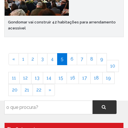
Gondomar vai construir 42 habitações para arrendamento
acessível
«
1
2
3
4
5
6
7
8
9
10
11
12
13
14
15
16
17
18
19
20
21
22
»