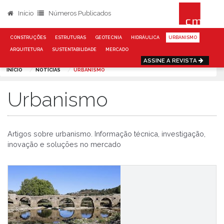
Início
Números Publicados
CONSTRUÇÕES
ESTRUTURAS
GEOTECNIA
HIDRÁULICA
URBANISMO
ARQUITETURA
SUSTENTABILIDADE
MERCADO
ASSINE A REVISTA
INÍCIO
NOTÍCIAS
URBANISMO
Urbanismo
Artigos sobre urbanismo. Informação técnica, investigação,
inovação e soluções no mercado