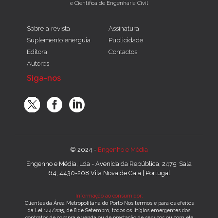
e Científica de Engenharia Civil
Sobre a revista
Assinatura
Suplemento energuia
Publicidade
Editora
Contactos
Autores
Siga-nos
© 2024 -
Engenho e Média
Engenho e Média, Lda - Avenida da República, 2475, Sala
64, 4430-208 Vila Nova de Gaia | Portugal
Informação ao consumidor:
Clientes da Área Metropolitana do Porto Nos termos e para os efeitos
da Lei 144/2015, de 8 de Setembro, todos os litígios emergentes dos
contratos de compra e venda ou de prestação de serviços ou com ele