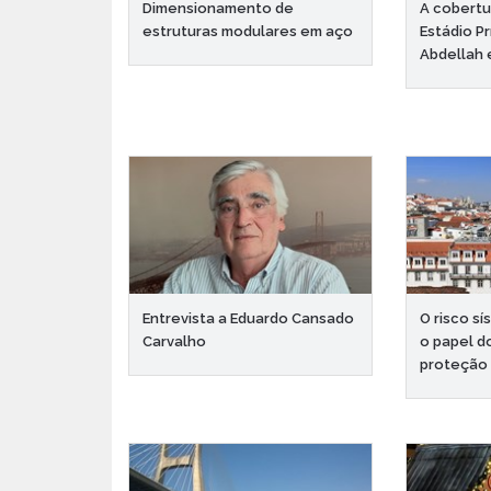
Dimensionamento de
A cobertu
estruturas modulares em aço
Estádio P
Abdellah 
Entrevista a Eduardo Cansado
O risco s
Carvalho
o papel d
proteção