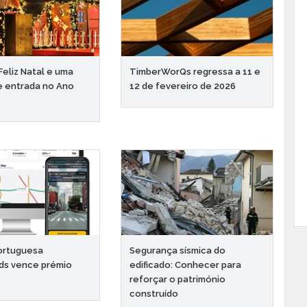
Feliz Natal e uma
TimberWorQs regressa a 11 e
e entrada no Ano
12 de fevereiro de 2026
ortuguesa
Segurança sísmica do
ds vence prémio
edificado: Conhecer para
reforçar o património
construído