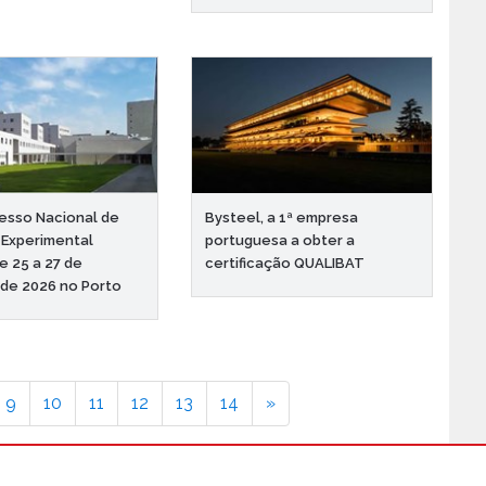
esso Nacional de
Bysteel, a 1ª empresa
 Experimental
portuguesa a obter a
e 25 a 27 de
certificação QUALIBAT
 de 2026 no Porto
9
10
11
12
13
14
»