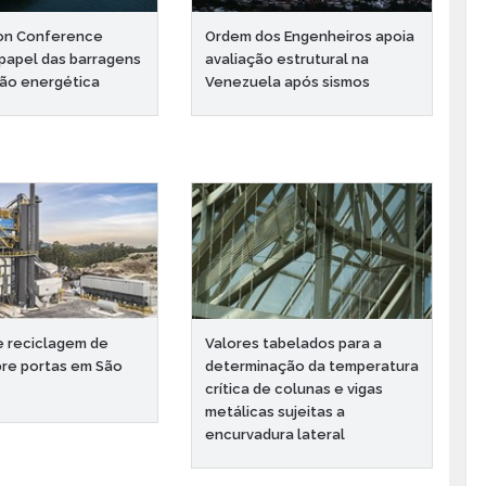
bon Conference
Ordem dos Engenheiros apoia
papel das barragens
avaliação estrutural na
ção energética
Venezuela após sismos
e reciclagem de
Valores tabelados para a
bre portas em São
determinação da temperatura
crítica de colunas e vigas
metálicas sujeitas a
encurvadura lateral