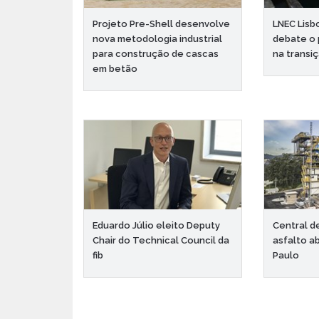
Projeto Pre-Shell desenvolve
LNEC Lis
nova metodologia industrial
debate o 
para construção de cascas
na transi
em betão
Eduardo Júlio eleito Deputy
Central d
Chair do Technical Council da
asfalto a
fib
Paulo