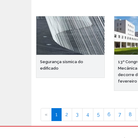
Segurança sísmica do
13º Congr
edificado
Mecânica
decorre d
fevereiro
«
1
2
3
4
5
6
7
8