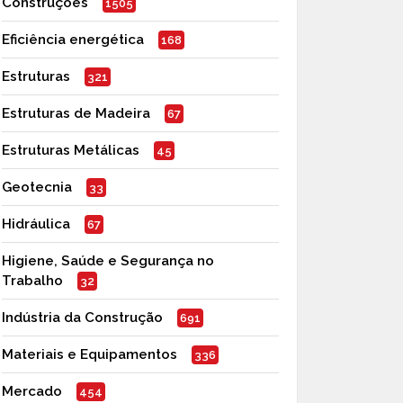
Construções
1505
Eficiência energética
168
Estruturas
321
Estruturas de Madeira
67
Estruturas Metálicas
45
Geotecnia
33
Hidráulica
67
Higiene, Saúde e Segurança no
Trabalho
32
Indústria da Construção
691
Materiais e Equipamentos
336
Mercado
454