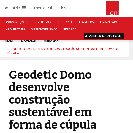
Início
Números Publicados
CONSTRUÇÕES
ESTRUTURAS
GEOTECNIA
HIDRÁULICA
URBANISMO
ARQUITETURA
SUSTENTABILIDADE
MERCADO
ASSINE A REVISTA
INÍCIO
NOTÍCIAS
MERCADO
GEODETIC DOMO DESENVOLVE CONSTRUÇÃO SUSTENTÁVEL EM FORMA DE
CÚPULA
Geodetic Domo
desenvolve
construção
sustentável em
forma de cúpula