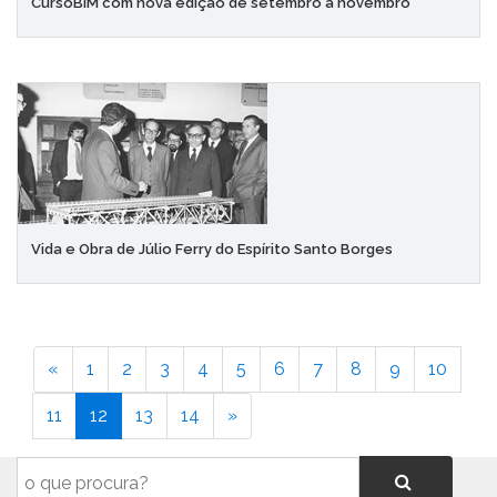
CursoBIM com nova edição de setembro a novembro
Vida e Obra de Júlio Ferry do Espírito Santo Borges
«
1
2
3
4
5
6
7
8
9
10
11
12
13
14
»