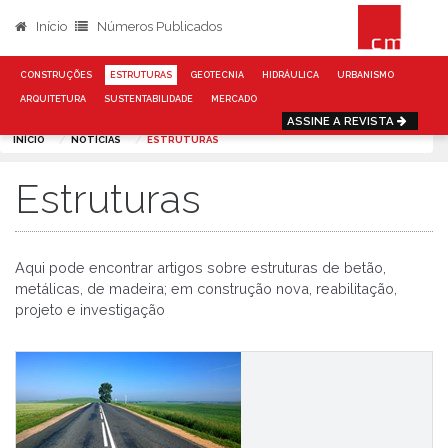
Início
Números Publicados
CONSTRUÇÕES
ESTRUTURAS
GEOTECNIA
HIDRÁULICA
URBANISMO
ARQUITETURA
SUSTENTABILIDADE
MERCADO
ASSINE A REVISTA
INÍCIO
NOTÍCIAS
ESTRUTURAS
Estruturas
Aqui pode encontrar artigos sobre estruturas de betão,
metálicas, de madeira; em construção nova, reabilitação,
projeto e investigação