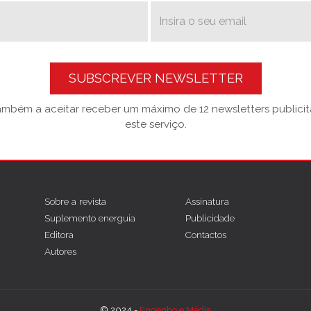
SUBSCREVER NEWSLETTER
também a aceitar receber um máximo de 12 newsletters publicitá
este serviço.
Sobre a revista
Assinatura
Suplemento energuia
Publicidade
Editora
Contactos
Autores
© 2024 -
Engenho e Média