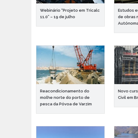
Webinário “Projeto em Tricalc
Estudos 
11.0” – 19 de julho
de obras 
Autónoma
Reacondicionamento do
Novo cur
molhe norte do porto de
Civil em 
pesca da Póvoa de Varzim