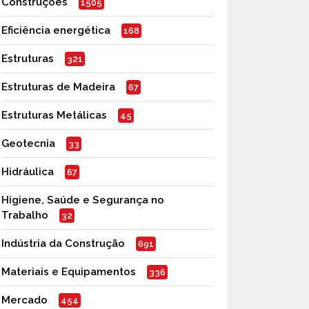
Construções
1505
Eficiência energética
168
Estruturas
321
Estruturas de Madeira
67
Estruturas Metálicas
45
Geotecnia
33
Hidráulica
67
Higiene, Saúde e Segurança no
Trabalho
32
Indústria da Construção
691
Materiais e Equipamentos
336
Mercado
454