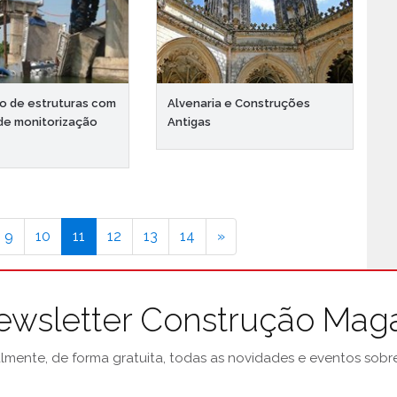
o de estruturas com
Alvenaria e Construções
de monitorização
Antigas
9
10
11
12
13
14
»
ewsletter Construção Mag
mente, de forma gratuita, todas as novidades e eventos sobre 