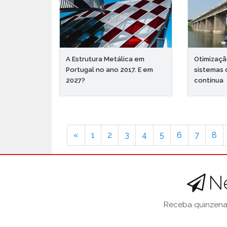
A Estrutura Metálica em
Otimizaçã
Portugal no ano 2017. E em
sistemas 
2027?
contínua
«
1
2
3
4
5
6
7
8
N
Receba quinzenal