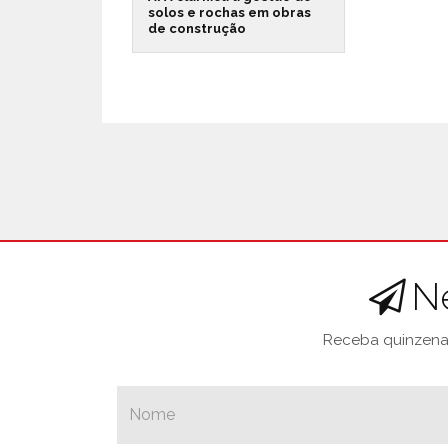
solos e rochas em obras
de construção
N
Receba quinzenal