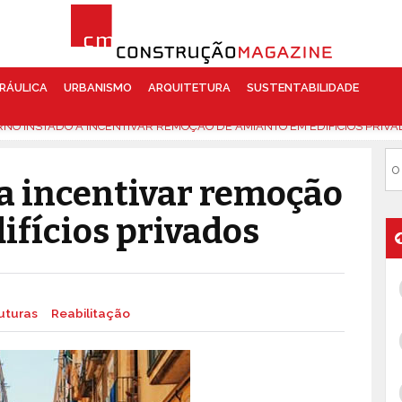
RÁULICA
URBANISMO
ARQUITETURA
SUSTENTABILIDADE
NO INSTADO A INCENTIVAR REMOÇÃO DE AMIANTO EM EDIFÍCIOS PRIV
a incentivar remoção
ifícios privados
uturas
Reabilitação