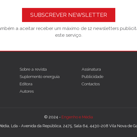
SUBSCREVER NEWSLETTER
também a aceitar receber um máximo de 12 newsletters publicitá
este serviço.
Sobre a revista
Assinatura
Suplemento energuia
Publicidade
Editora
Contactos
Autores
© 2024 -
Engenho e Média
édia, Lda - Avenida da República, 2475, Sala 64, 4430-208 Vila Nova de Gai