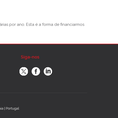
rias por ano. Esta é a forma de financiarmos
Siga-nos
a | Portugal