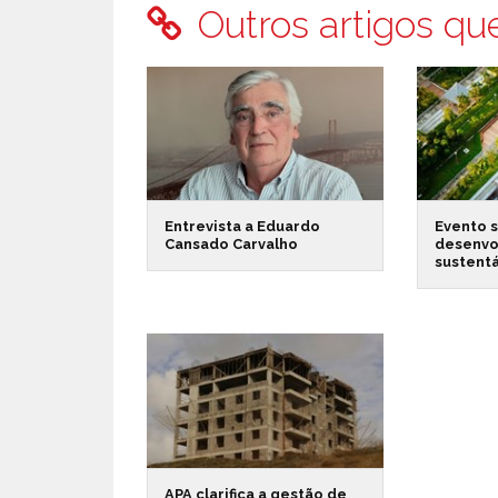
Outros artigos qu
Entrevista a Eduardo
Evento 
Cansado Carvalho
desenvo
sustent
APA clarifica a gestão de