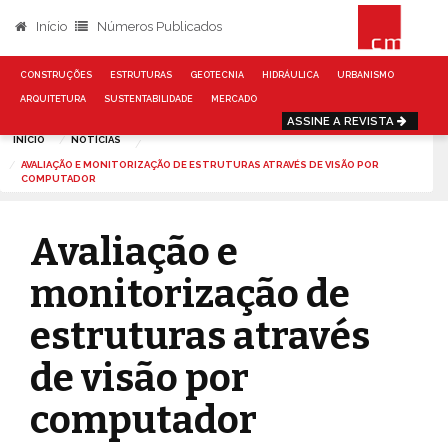
Início
Números Publicados
CONSTRUÇÕES
ESTRUTURAS
GEOTECNIA
HIDRÁULICA
URBANISMO
ARQUITETURA
SUSTENTABILIDADE
MERCADO
ASSINE A REVISTA
INÍCIO
NOTÍCIAS
AVALIAÇÃO E MONITORIZAÇÃO DE ESTRUTURAS ATRAVÉS DE VISÃO POR
COMPUTADOR
Avaliação e
monitorização de
estruturas através
de visão por
computador