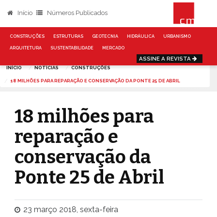
Início
Números Publicados
CONSTRUÇÕES
ESTRUTURAS
GEOTECNIA
HIDRÁULICA
URBANISMO
ARQUITETURA
SUSTENTABILIDADE
MERCADO
ASSINE A REVISTA
INÍCIO
NOTÍCIAS
CONSTRUÇÕES
18 MILHÕES PARA REPARAÇÃO E CONSERVAÇÃO DA PONTE 25 DE ABRIL
18 milhões para
reparação e
conservação da
Ponte 25 de Abril
23 março 2018, sexta-feira