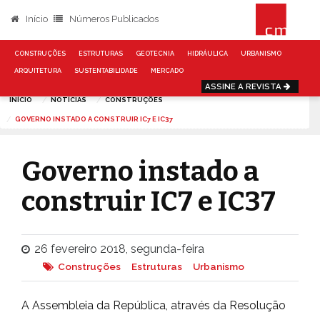
Início
Números Publicados
CONSTRUÇÕES
ESTRUTURAS
GEOTECNIA
HIDRÁULICA
URBANISMO
ARQUITETURA
SUSTENTABILIDADE
MERCADO
ASSINE A REVISTA
INÍCIO
NOTÍCIAS
CONSTRUÇÕES
GOVERNO INSTADO A CONSTRUIR IC7 E IC37
Governo instado a
construir IC7 e IC37
26 fevereiro 2018, segunda-feira
Construções
Estruturas
Urbanismo
A Assembleia da República, através da Resolução