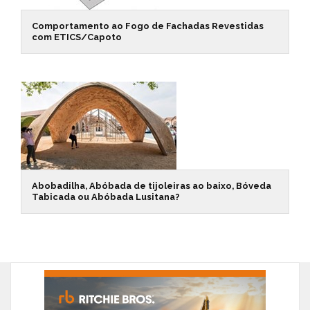
Comportamento ao Fogo de Fachadas Revestidas
com ETICS/Capoto
Abobadilha, Abóbada de tijoleiras ao baixo, Bóveda
Tabicada ou Abóbada Lusitana?