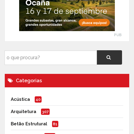
PUB
Categorias
Acústica
40
Arquitetura
307
Betão Estrutural
81