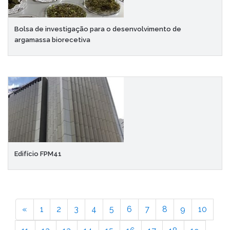
Bolsa de investigação para o desenvolvimento de
argamassa biorecetiva
Edifício FPM41
«
1
2
3
4
5
6
7
8
9
10