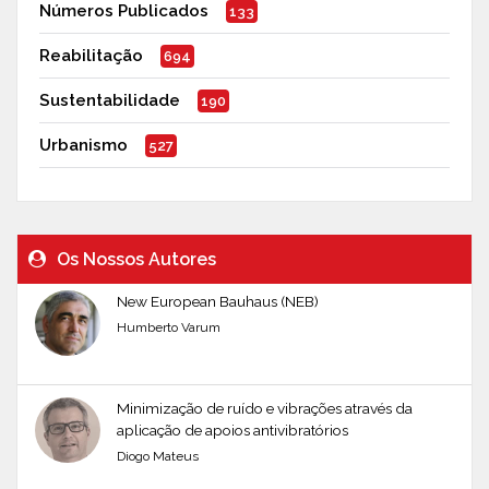
Números Publicados
133
Reabilitação
694
Sustentabilidade
190
Urbanismo
527
Os Nossos Autores
New European Bauhaus (NEB)
Humberto Varum
Minimização de ruído e vibrações através da
aplicação de apoios antivibratórios
Diogo Mateus