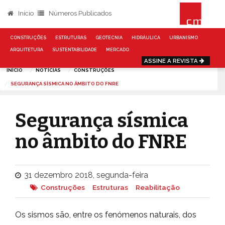
Início
Números Publicados
CONSTRUÇÕES
ESTRUTURAS
GEOTECNIA
HIDRÁULICA
URBANISMO
ARQUITETURA
SUSTENTABILIDADE
MERCADO
ASSINE A REVISTA
INÍCIO
NOTÍCIAS
CONSTRUÇÕES
SEGURANÇA SÍSMICA NO ÂMBITO DO FNRE
Segurança sísmica
no âmbito do FNRE
31 dezembro 2018, segunda-feira
Construções
Estruturas
Reabilitação
Os sismos são, entre os fenómenos naturais, dos