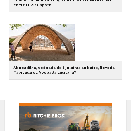
Comportamento ao Fogo de Fachadas Revestidas
com ETICS/Capoto
Abobadilha, Abóbada de tijoleiras ao baixo, Bóveda
Tabicada ou Abóbada Lusitana?