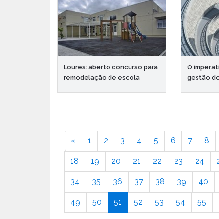
Loures: aberto concurso para
O imperat
remodelação de escola
gestão d
«
1
2
3
4
5
6
7
8
18
19
20
21
22
23
24
34
35
36
37
38
39
40
49
50
51
52
53
54
55