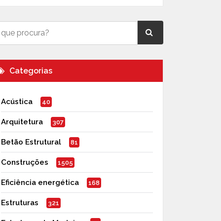
Categorias
Acústica
40
Arquitetura
307
Betão Estrutural
81
Construções
1505
Eficiência energética
168
Estruturas
321