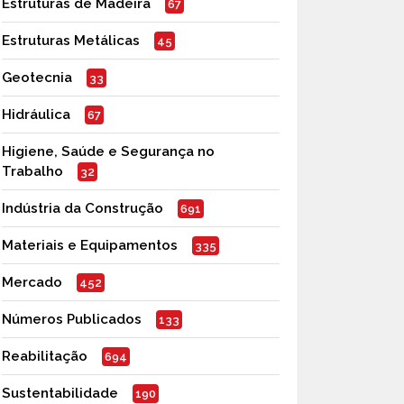
Estruturas de Madeira
67
Estruturas Metálicas
45
Geotecnia
33
Hidráulica
67
Higiene, Saúde e Segurança no
Trabalho
32
Indústria da Construção
691
Materiais e Equipamentos
335
Mercado
452
Números Publicados
133
Reabilitação
694
Sustentabilidade
190