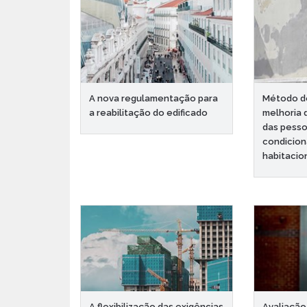
A nova regulamentação para
Método de
a reabilitação do edificado
melhoria 
das pesso
condicion
habitacio
A flexibilização das exigências
Avaliação