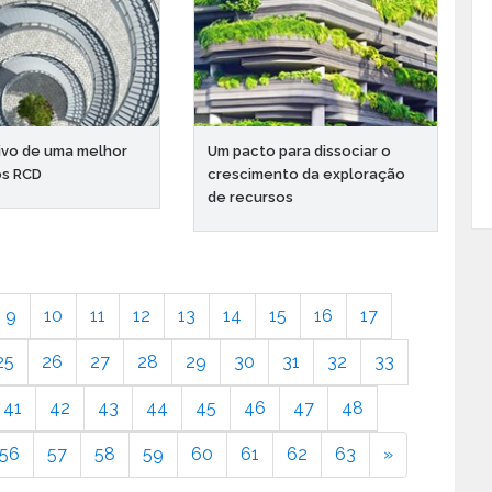
ivo de uma melhor
Um pacto para dissociar o
os RCD
crescimento da exploração
de recursos
9
10
11
12
13
14
15
16
17
25
26
27
28
29
30
31
32
33
41
42
43
44
45
46
47
48
56
57
58
59
60
61
62
63
»