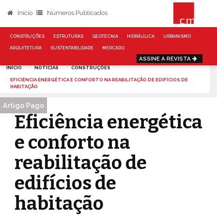
Início
Números Publicados
CONSTRUÇÕES
ESTRUTURAS
GEOTECNIA
HIDRÁULICA
URBANISMO
ARQUITETURA
SUSTENTABILIDADE
MERCADO
ASSINE A REVISTA
INÍCIO
NOTÍCIAS
CONSTRUÇÕES
EFICIÊNCIA ENERGÉTICA E CONFORTO NA REABILITAÇÃO DE EDIFÍCIOS DE
HABITAÇÃO
Artigo Pago
Artigo Pago
Eficiência energética
e conforto na
reabilitação de
edifícios de
habitação