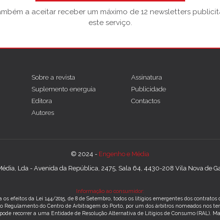
também a aceitar receber um máximo de 12 newsletters publicitá
este serviço.
Sobre a revista
Assinatura
Suplemento energuia
Publicidade
Editora
Contactos
Autores
© 2024 -
Engenho e Média
édia, Lda - Avenida da República, 2475, Sala 64, 4430-208 Vila Nova de Gai
Informação ao consumidor:
 os efeitos da Lei 144/2015, de 8 de Setembro, todos os litígios emergentes dos contrato
m o Regulamento do Centro de Arbitragem do Porto, por um dos árbitros nomeados nos te
 pode recorrer a uma Entidade de Resolução Alternativa de Litígios de Consumo (RAL).