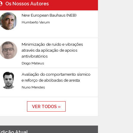
Os Nossos Autores
New European Bauhaus (NEB)
Humberto Varum
Minimização de ruído e vibrações
através da aplicação de apoios
antivibratórios
Diogo Mateus
Avaliação do comportamento sísmico
e reforço de abóbadas de aresta
Nuno Mendes
VER TODOS »
Edição Atual