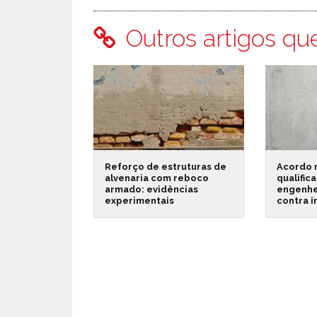
Outros artigos qu
Reforço de estruturas de
Acordo 
alvenaria com reboco
qualific
armado: evidências
engenhe
experimentais
contra 