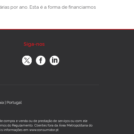
rias por ano. Esta é a forma de financiarmos
Siga-nos
a | Portugal
s de compra e venda ou de prestação de serviços ou com ele
rmos do Regulamento. Clientes fora da Área Metropolitana do
 Mais informações em www.consumidor.pt