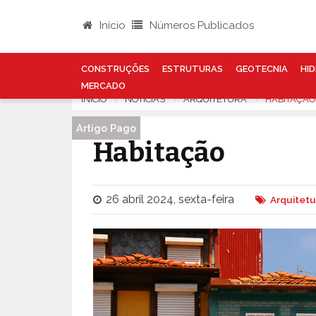
Início
Números Publicados
CONSTRUÇÕES
ESTRUTURAS
GEOTECNIA
HID
MERCADO
INÍCIO
NOTÍCIAS
ARQUITETURA
HABITAÇÃO
Artigo Pago
Habitação
26 abril 2024, sexta-feira
Arquitetu