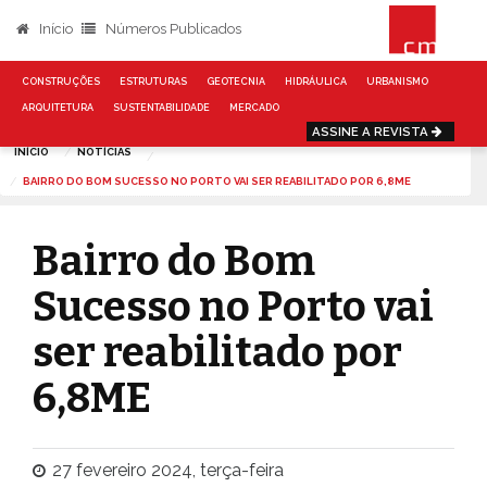
Início
Números Publicados
CONSTRUÇÕES
ESTRUTURAS
GEOTECNIA
HIDRÁULICA
URBANISMO
ARQUITETURA
SUSTENTABILIDADE
MERCADO
ASSINE A REVISTA
INÍCIO
NOTÍCIAS
BAIRRO DO BOM SUCESSO NO PORTO VAI SER REABILITADO POR 6,8ME
Bairro do Bom
Sucesso no Porto vai
ser reabilitado por
6,8ME
27 fevereiro 2024, terça-feira