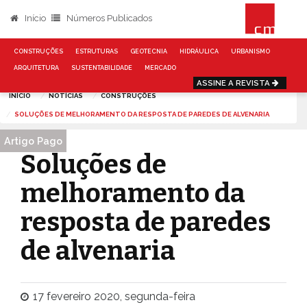
Início
Números Publicados
CONSTRUÇÕES
ESTRUTURAS
GEOTECNIA
HIDRÁULICA
URBANISMO
ARQUITETURA
SUSTENTABILIDADE
MERCADO
ASSINE A REVISTA
INÍCIO
NOTÍCIAS
CONSTRUÇÕES
SOLUÇÕES DE MELHORAMENTO DA RESPOSTA DE PAREDES DE ALVENARIA
Artigo Pago
Soluções de
melhoramento da
resposta de paredes
de alvenaria
17 fevereiro 2020, segunda-feira