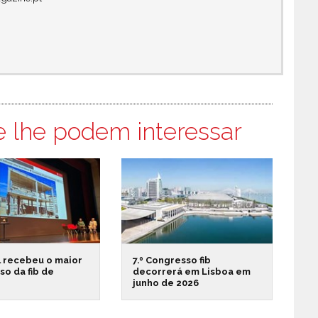
e lhe podem interessar
l recebeu o maior
7.º Congresso fib
o da fib de
decorrerá em Lisboa em
junho de 2026