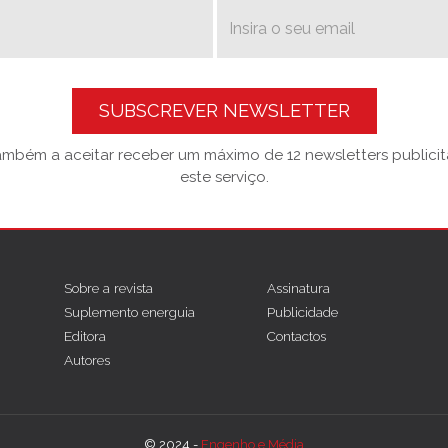
SUBSCREVER NEWSLETTER
também a aceitar receber um máximo de 12 newsletters publicitá
este serviço.
Sobre a revista
Assinatura
Suplemento energuia
Publicidade
Editora
Contactos
Autores
© 2024 -
Engenho e Média