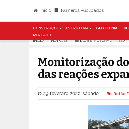
Início
Números Publicados
CONSTRUÇÕES
ESTRUTURAS
GEOTECNIA
HID
MERCADO
INÍCIO
NOTÍCIAS
BETÃO ESTRUTURAL
MONI
Monitorização dos
das reações expa
29 fevereiro 2020, sábado
Betão E