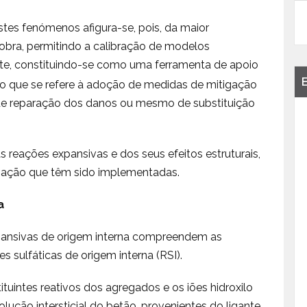
stes fenómenos afigura-se, pois, da maior
obra, permitindo a calibração de modelos
e, constit
uindo-se como uma ferramenta de apoio
 no que se refere à adoção de medidas de mitigação
e reparação dos danos ou mesmo de substituição
 reações expansivas e dos seus efeitos estruturais,
ização que têm sido implementadas.
a
ansivas de origem interna compreendem as
s sulfáticas de origem interna (RSI).
uintes reativos dos agregados e os iões hidroxilo
olução intersticial do betão, provenientes do ligante