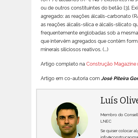
ou de outros constituintes do betão [3]. E
agregado: as reações álcalis-carbonato (R
as reações álcalis-sílica e álcalis-silicat
frequentemente englobadas sob a mesma d
que intervêm agregados que contêm formas 
minerais siliciosos reativos. (...)
Artigo completo na
Construção Magazine 
Artigo em co-autoria com
José Piteira G
Luís Oliv
Membro do Conselho
LNEC
Se quiser colocar 
info@construcaoma