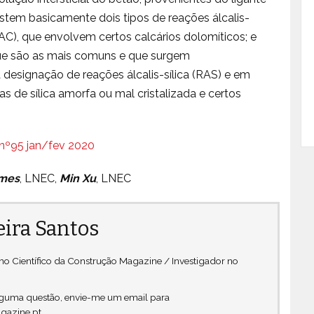
xistem basicamente dois tipos de reações álcalis-
AC), que envolvem certos calcários dolomíticos; e
o que são as mais comuns e que surgem
esignação de reações álcalis-sílica (RAS) e em
de sílica amorfa ou mal cristalizada e certos
nº95 jan/fev 2020
omes
, LNEC,
Min Xu
, LNEC
eira Santos
 Científico da Construção Magazine / Investigador no
alguma questão, envie-me um email para
gazine.pt