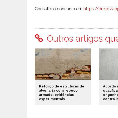
Consulte o concurso em
https://dre.pt/a
Outros artigos qu
Reforço de estruturas de
Acordo 
alvenaria com reboco
qualific
armado: evidências
engenhe
experimentais
contra 