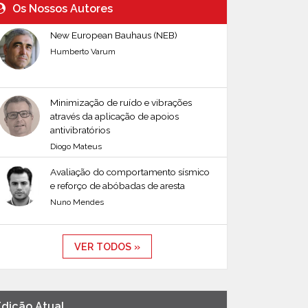
Os Nossos Autores
New European Bauhaus (NEB)
Humberto Varum
Minimização de ruído e vibrações
através da aplicação de apoios
antivibratórios
Diogo Mateus
Avaliação do comportamento sísmico
e reforço de abóbadas de aresta
Nuno Mendes
VER TODOS »
Edição Atual