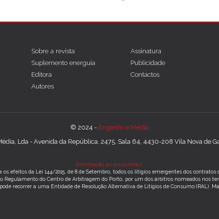
Sobre a revista
Assinatura
Suplemento energuia
Publicidade
Editora
Contactos
Autores
© 2024 -
Engenho e Média
édia, Lda - Avenida da República, 2475, Sala 64, 4430-208 Vila Nova de Gai
Informação ao consumidor:
 os efeitos da Lei 144/2015, de 8 de Setembro, todos os litígios emergentes dos contrato
m o Regulamento do Centro de Arbitragem do Porto, por um dos árbitros nomeados nos te
 pode recorrer a uma Entidade de Resolução Alternativa de Litígios de Consumo (RAL).