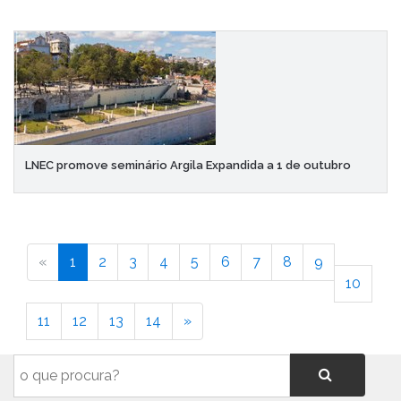
LNEC promove seminário Argila Expandida a 1 de outubro
«
1
2
3
4
5
6
7
8
9
10
11
12
13
14
»