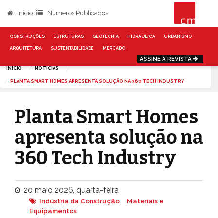
Início
Números Publicados
CONSTRUÇÕES
ESTRUTURAS
GEOTECNIA
HIDRÁULICA
URBANISMO
ARQUITETURA
SUSTENTABILIDADE
MERCADO
ASSINE A REVISTA
INÍCIO
NOTÍCIAS
PLANTA SMART HOMES APRESENTA SOLUÇÃO NA 360 TECH INDUSTRY
Planta Smart Homes
apresenta solução na
360 Tech Industry
20 maio 2026, quarta-feira
Indústria da Construção
Materiais e
Equipamentos