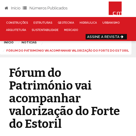
Início
Números Publicados
CONSTRUÇÕES
ESTRUTURAS
GEOTECNIA
HIDRÁULICA
URBANISMO
ARQUITETURA
SUSTENTABILIDADE
MERCADO
ASSINE A REVISTA
INÍCIO
NOTÍCIAS
FÓRUM DO PATRIMÓNIO VAI ACOMPANHAR VALORIZAÇÃO DO FORTE DO ESTORIL
Fórum do
Património vai
acompanhar
valorização do Forte
do Estoril