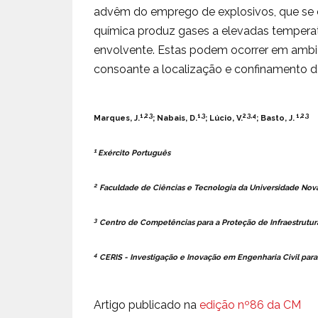
advêm do emprego de explosivos, que se c
química produz gases a elevadas tempera
envolvente. Estas podem ocorrer em ambie
consoante a localização e confinamento da
1,2,3
1,3
2,3,4
1,2,3
Marques, J.
; Nabais, D.
; Lúcio, V.
; Basto, J.
1
Exército Português
2
Faculdade de Ciências e Tecnologia da Universidade Nova
3
Centro de Competências para a Proteção de Infraestrutur
4
CERIS - Investigação e Inovação em Engenharia Civil para
Artigo publicado na
edição nº86 da CM