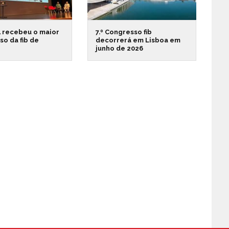
l recebeu o maior
7.º Congresso fib
o da fib de
decorrerá em Lisboa em
junho de 2026