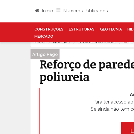
Início
Números Publicados
CONSTRUÇÕES
ESTRUTURAS
GEOTECNIA
HID
MERCADO
INÍCIO
NOTÍCIAS
BETÃO ESTRUTURAL
REFO
Artigo Pago
Artigo Pago
Reforço de pared
poliureia
A
Para ter acesso ao
Se ainda não tem c