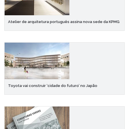
Atelier de arquitetura português assina nova sede da KPMG
Toyota vai construir ‘cidade do futuro’ no Japão