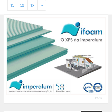
11
12
13
»
PUB