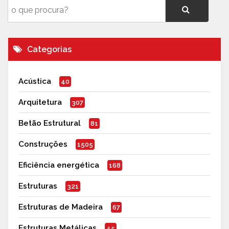
Categorias
Acústica
40
Arquitetura
307
Betão Estrutural
81
Construções
1505
Eficiência energética
168
Estruturas
321
Estruturas de Madeira
67
Estruturas Metálicas
45