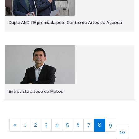
Dupla AND-RÉ premiada pelo Centro de Artes de Águeda
Entrevista a José de Matos
«
1
2
3
4
5
6
7
8
9
10