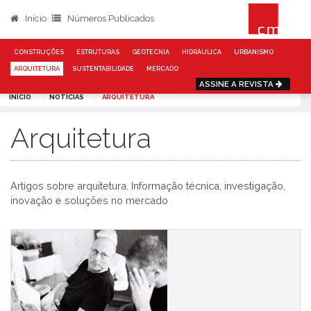
Início
Números Publicados
CONSTRUÇÕES
ESTRUTURAS
GEOTECNIA
HIDRÁULICA
URBANISMO
ARQUITETURA
SUSTENTABILIDADE
MERCADO
ASSINE A REVISTA
INÍCIO
NOTÍCIAS
ARQUITETURA
Arquitetura
Artigos sobre arquitetura. Informação técnica, investigação,
inovação e soluções no mercado