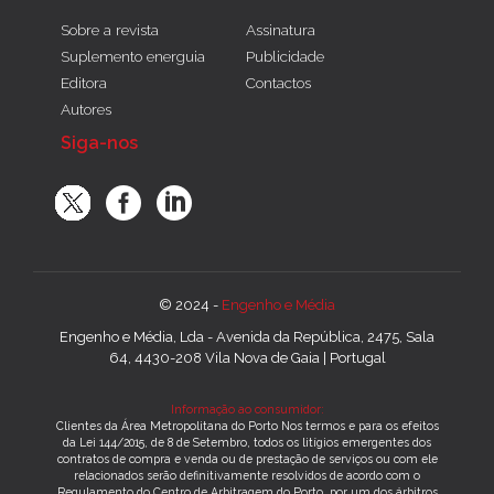
Sobre a revista
Assinatura
Suplemento energuia
Publicidade
Editora
Contactos
Autores
Siga-nos
© 2024 -
Engenho e Média
Engenho e Média, Lda - Avenida da República, 2475, Sala
64, 4430-208 Vila Nova de Gaia | Portugal
Informação ao consumidor:
Clientes da Área Metropolitana do Porto Nos termos e para os efeitos
da Lei 144/2015, de 8 de Setembro, todos os litígios emergentes dos
contratos de compra e venda ou de prestação de serviços ou com ele
relacionados serão definitivamente resolvidos de acordo com o
Regulamento do Centro de Arbitragem do Porto, por um dos árbitros