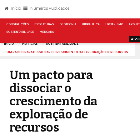
Início
Números Publicados
CONSTRUÇÕES
ESTRUTURAS
GEOTECNIA
HIDRÁULICA
URBANISMO
ARQUIT
SUSTENTABILIDADE
MERCADO
ASSI
INÍCIO
NOTÍCIAS
SUSTENTABILIDADE
UM PACTO PARA DISSOCIAR O CRESCIMENTO DA EXPLORAÇÃO DE RECURSOS
Um pacto para
dissociar o
crescimento da
exploração de
recursos