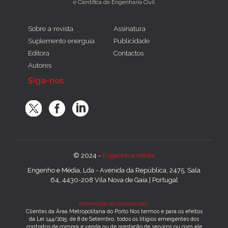
e Científica de Engenharia Civil
Sobre a revista
Assinatura
Suplemento energuia
Publicidade
Editora
Contactos
Autores
Siga-nos
© 2024 -
Engenho e Média
Engenho e Média, Lda - Avenida da República, 2475, Sala
64, 4430-208 Vila Nova de Gaia | Portugal
Informação ao consumidor:
Clientes da Área Metropolitana do Porto Nos termos e para os efeitos
da Lei 144/2015, de 8 de Setembro, todos os litígios emergentes dos
contratos de compra e venda ou de prestação de serviços ou com ele