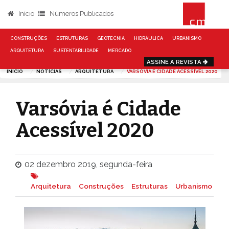
Início
Números Publicados
CONSTRUÇÕES
ESTRUTURAS
GEOTECNIA
HIDRÁULICA
URBANISMO
ARQUITETURA
SUSTENTABILIDADE
MERCADO
ASSINE A REVISTA
INÍCIO
NOTÍCIAS
ARQUITETURA
VARSÓVIA É CIDADE ACESSÍVEL 2020
Varsóvia é Cidade
Acessível 2020
02 dezembro 2019, segunda-feira
Arquitetura
Construções
Estruturas
Urbanismo