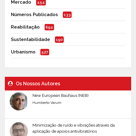
Mercado
454
Números Publicados
133
Reabilitação
694
Sustentabilidade
190
Urbanismo
527
Os Nossos Autores
New European Bauhaus (NEB)
Humberto Varum
Minimização de ruído e vibrações através da
aplicação de apoios antivibratórios