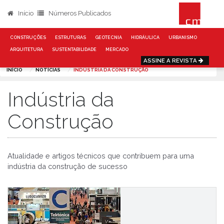
Início
Números Publicados
CONSTRUÇÕES
ESTRUTURAS
GEOTECNIA
HIDRÁULICA
URBANISMO
ARQUITETURA
SUSTENTABILIDADE
MERCADO
ASSINE A REVISTA
INÍCIO
NOTÍCIAS
INDÚSTRIA DA CONSTRUÇÃO
Indústria da
Construção
Atualidade e artigos técnicos que contribuem para uma
indústria da construção de sucesso