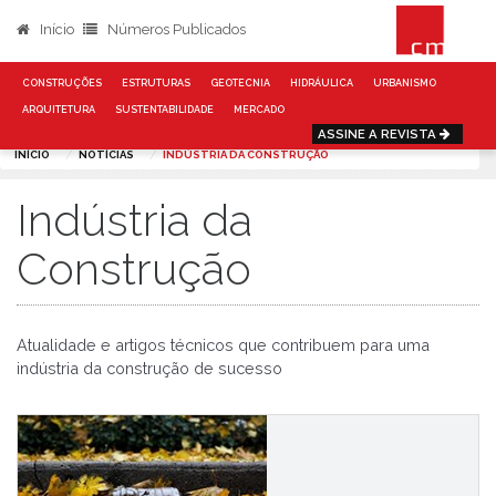
Início
Números Publicados
CONSTRUÇÕES
ESTRUTURAS
GEOTECNIA
HIDRÁULICA
URBANISMO
ARQUITETURA
SUSTENTABILIDADE
MERCADO
ASSINE A REVISTA
INÍCIO
NOTÍCIAS
INDÚSTRIA DA CONSTRUÇÃO
Indústria da
Construção
Atualidade e artigos técnicos que contribuem para uma
indústria da construção de sucesso