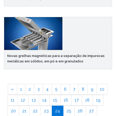
Novas grelhas magnéticas para a separação de impurezas
metálicas em sólidos, em pó e em granulados
«
1
2
3
4
5
6
7
8
9
10
11
12
13
14
15
16
17
18
19
20
21
22
23
24
25
26
27