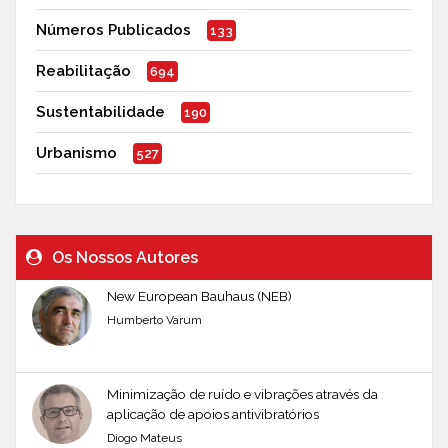
Números Publicados
133
Reabilitação
694
Sustentabilidade
190
Urbanismo
527
Os Nossos Autores
New European Bauhaus (NEB)
Humberto Varum
Minimização de ruído e vibrações através da
aplicação de apoios antivibratórios
Diogo Mateus