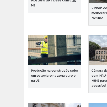
Mosteiro de Tibães com 6,35
ME
Vinhais c
melhorar 
famílias
Produção na construção sobe
Câmara d
em setembro na zona euro e
com IHRU 
na UE
78ME para
acessível