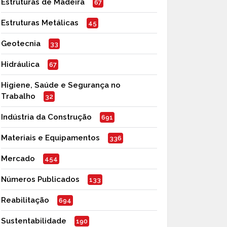
Estruturas de Madeira
67
Estruturas Metálicas
45
Geotecnia
33
Hidráulica
67
Higiene, Saúde e Segurança no
Trabalho
32
Indústria da Construção
691
Materiais e Equipamentos
336
Mercado
454
Números Publicados
133
Reabilitação
694
Sustentabilidade
190