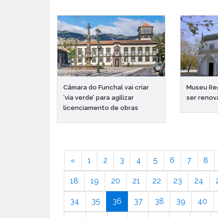
Câmara do Funchal vai criar
Museu Reg
‘via verde’ para agilizar
ser renov
licenciamento de obras
«
1
2
3
4
5
6
7
8
18
19
20
21
22
23
24
34
35
36
37
38
39
40