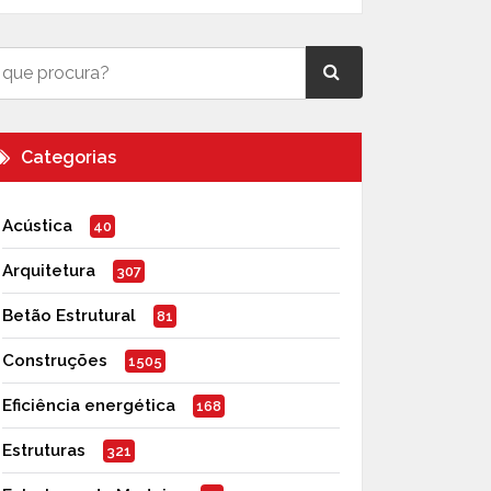
Categorias
Acústica
40
Arquitetura
307
Betão Estrutural
81
Construções
1505
Eficiência energética
168
Estruturas
321