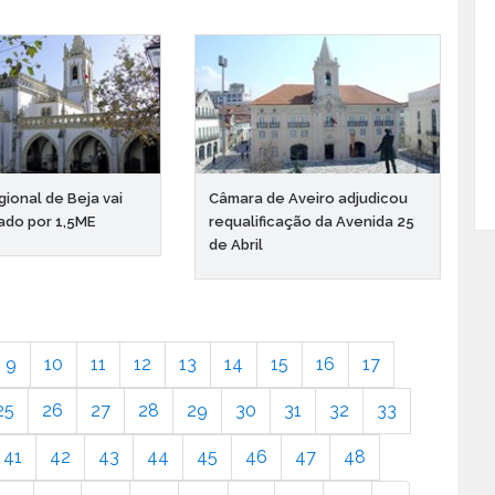
ional de Beja vai
Câmara de Aveiro adjudicou
ado por 1,5ME
requalificação da Avenida 25
de Abril
9
10
11
12
13
14
15
16
17
25
26
27
28
29
30
31
32
33
41
42
43
44
45
46
47
48