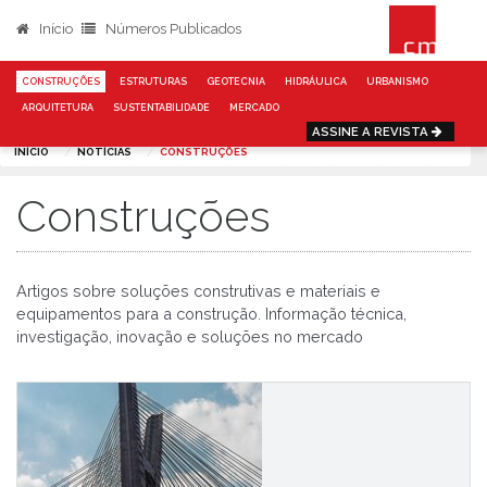
Início
Números Publicados
CONSTRUÇÕES
ESTRUTURAS
GEOTECNIA
HIDRÁULICA
URBANISMO
ARQUITETURA
SUSTENTABILIDADE
MERCADO
ASSINE A REVISTA
INÍCIO
NOTÍCIAS
CONSTRUÇÕES
Construções
Artigos sobre soluções construtivas e materiais e
equipamentos para a construção. Informação técnica,
investigação, inovação e soluções no mercado