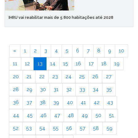
IHRU vai reabilitar mais de 5 800 habitações até 2028
«
1
2
3
4
5
6
7
8
9
10
11
12
13
14
15
16
17
18
19
20
21
22
23
24
25
26
27
28
29
30
31
32
33
34
35
36
37
38
39
40
41
42
43
44
45
46
47
48
49
50
51
52
53
54
55
56
57
58
59