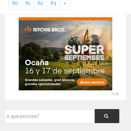
60
61
62
63
»
PUB