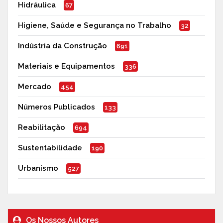
Hidráulica
67
Higiene, Saúde e Segurança no Trabalho
32
Indústria da Construção
691
Materiais e Equipamentos
336
Mercado
454
Números Publicados
133
Reabilitação
694
Sustentabilidade
190
Urbanismo
527
Os Nossos Autores