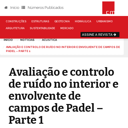
Início
Números Publicados
CONSTRUÇÕES
ESTRUTURAS
GEOTECNIA
HIDRÁULICA
URBANISMO
ARQUITETURA
SUSTENTABILIDADE
MERCADO
ASSINE A REVISTA
INÍCIO
NOTÍCIAS
ACUSTICA
AVALIAÇÃO E CONTROLO DE RUÍDO NO INTERIOR E ENVOLVENTE DE CAMPOS DE
PADEL – PARTE 1
Avaliação e controlo
de ruído no interior e
envolvente de
campos de Padel –
Parte 1