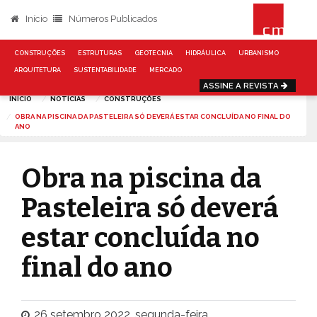
Início
Números Publicados
CONSTRUÇÕES
ESTRUTURAS
GEOTECNIA
HIDRÁULICA
URBANISMO
ARQUITETURA
SUSTENTABILIDADE
MERCADO
ASSINE A REVISTA
INÍCIO
NOTÍCIAS
CONSTRUÇÕES
OBRA NA PISCINA DA PASTELEIRA SÓ DEVERÁ ESTAR CONCLUÍDA NO FINAL DO
ANO
Obra na piscina da
Pasteleira só deverá
estar concluída no
final do ano
26 setembro 2022, segunda-feira