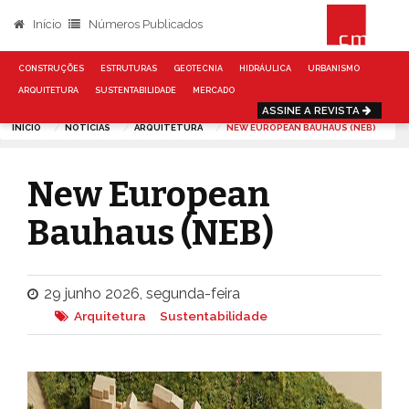
Início
Números Publicados
CONSTRUÇÕES
ESTRUTURAS
GEOTECNIA
HIDRÁULICA
URBANISMO
ARQUITETURA
SUSTENTABILIDADE
MERCADO
ASSINE A REVISTA
INÍCIO
NOTÍCIAS
ARQUITETURA
NEW EUROPEAN BAUHAUS (NEB)
New European
Bauhaus (NEB)
29 junho 2026, segunda-feira
Arquitetura
Sustentabilidade