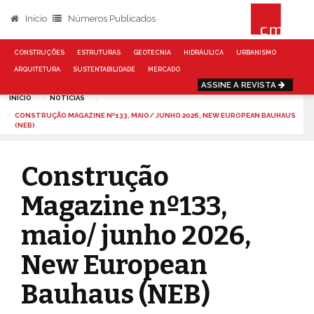
Início
Números Publicados
CONSTRUÇÕES
ESTRUTURAS
GEOTECNIA
HIDRÁULICA
URBANISMO
ARQUITETURA
SUSTENTABILIDADE
MERCADO
ASSINE A REVISTA
INÍCIO
NOTÍCIAS
CONSTRUÇÃO MAGAZINE Nº133, MAIO/ JUNHO 2026, NEW EUROPEAN BAUHAUS
(NEB)
Construção
Magazine nº133,
maio/ junho 2026,
New European
Bauhaus (NEB)