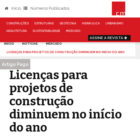
Início
Números Publicados
CONSTRUÇÕES
ESTRUTURAS
GEOTECNIA
HIDRÁULICA
URBANISMO
ARQUITETURA
SUSTENTABILIDADE
MERCADO
ASSINE A REVISTA
INÍCIO
NOTÍCIAS
MERCADO
LICENÇAS PARA PROJETOS DE CONSTRUÇÃO DIMINUEM NO INÍCIO DO ANO
Artigo Pago
Licenças para
projetos de
construção
diminuem no início
do ano