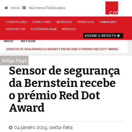
Início
Números Publicados
CONSTRUÇÕES
ESTRUTURAS
GEOTECNIA
HIDRÁULICA
URBANISMO
ARQUITETURA
SUSTENTABILIDADE
MERCADO
ASSINE A REVISTA
INÍCIO
NOTÍCIAS
SENSOR DE SEGURANÇA DA BERNSTEIN RECEBE O PRÉMIO RED DOT AWARD
Artigo Pago
Sensor de segurança
da Bernstein recebe
o prémio Red Dot
Award
04 janeiro 2019, sexta-feira