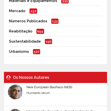
Materiais e Equipamentos
335
Mercado
452
Números Publicados
133
Reabilitação
694
Sustentabilidade
190
Urbanismo
527
Os Nossos Autores
New European Bauhaus (NEB)
Humberto Varum