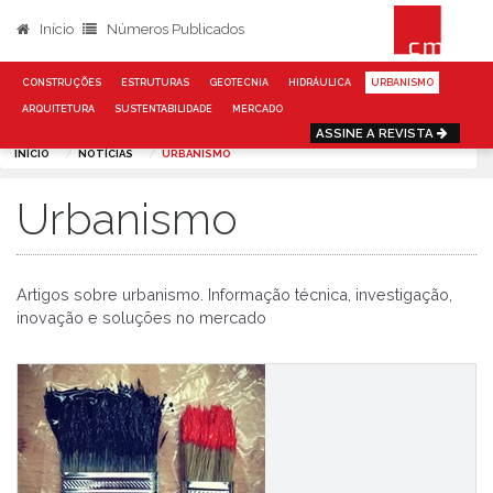
Início
Números Publicados
CONSTRUÇÕES
ESTRUTURAS
GEOTECNIA
HIDRÁULICA
URBANISMO
ARQUITETURA
SUSTENTABILIDADE
MERCADO
ASSINE A REVISTA
INÍCIO
NOTÍCIAS
URBANISMO
Urbanismo
Artigos sobre urbanismo. Informação técnica, investigação,
inovação e soluções no mercado