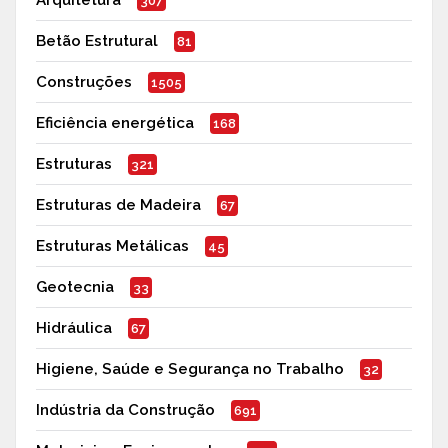
Arquitetura
307
Betão Estrutural
81
Construções
1505
Eficiência energética
168
Estruturas
321
Estruturas de Madeira
67
Estruturas Metálicas
45
Geotecnia
33
Hidráulica
67
Higiene, Saúde e Segurança no Trabalho
32
Indústria da Construção
691