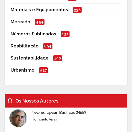
Materiais e Equipamentos
336
Mercado
454
Números Publicados
133
Reabilitação
694
Sustentabilidade
190
Urbanismo
527
Os Nossos Autores
New European Bauhaus (NEB)
Humberto Varum