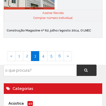
Assinar Revista
|
Comprar número individual
Construção Magazine nº 62, julho/agosto 2014, O LNEC
«
1
2
3
4
5
6
»
Categorias
Acústica
40