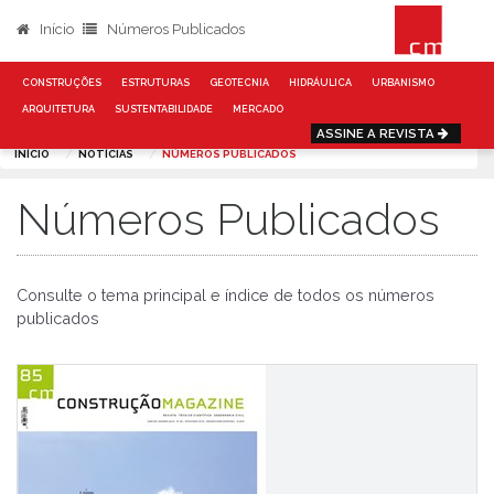
Início
Números Publicados
CONSTRUÇÕES
ESTRUTURAS
GEOTECNIA
HIDRÁULICA
URBANISMO
ARQUITETURA
SUSTENTABILIDADE
MERCADO
ASSINE A REVISTA
INÍCIO
NOTÍCIAS
NÚMEROS PUBLICADOS
Números Publicados
Consulte o tema principal e índice de todos os números
publicados