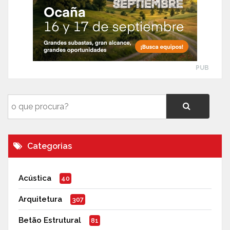
PUB
Categorias
Acústica
40
Arquitetura
307
Betão Estrutural
81