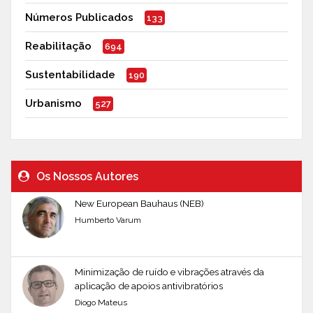
Números Publicados
133
Reabilitação
694
Sustentabilidade
190
Urbanismo
527
Os Nossos Autores
New European Bauhaus (NEB)
Humberto Varum
Minimização de ruído e vibrações através da
aplicação de apoios antivibratórios
Diogo Mateus