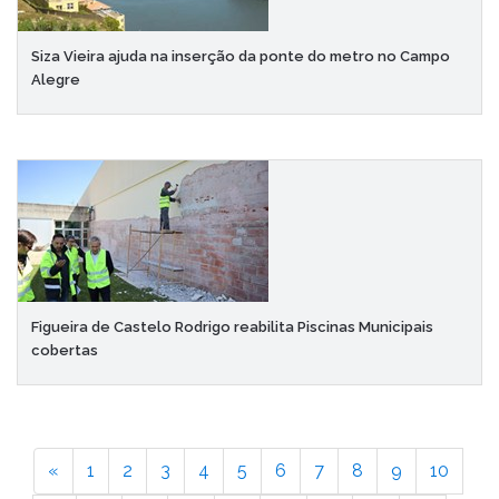
Siza Vieira ajuda na inserção da ponte do metro no Campo
Alegre
Figueira de Castelo Rodrigo reabilita Piscinas Municipais
cobertas
«
1
2
3
4
5
6
7
8
9
10