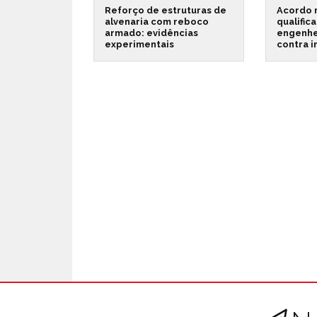
Reforço de estruturas de
Acordo 
alvenaria com reboco
qualific
armado: evidências
engenhe
experimentais
contra 