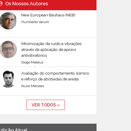
Os Nossos Autores
New European Bauhaus (NEB)
Humberto Varum
Minimização de ruído e vibrações
através da aplicação de apoios
antivibratórios
Diogo Mateus
Avaliação do comportamento sísmico
e reforço de abóbadas de aresta
Nuno Mendes
VER TODOS »
Edição Atual