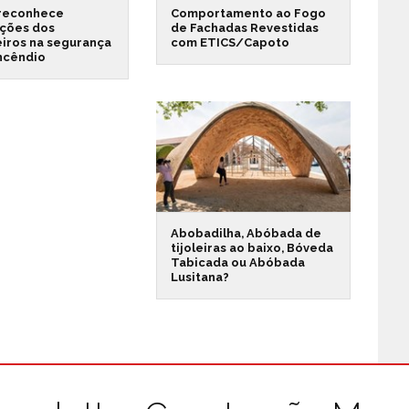
reconhece
Comportamento ao Fogo
ações dos
de Fachadas Revestidas
iros na segurança
com ETICS/Capoto
incêndio
Abobadilha, Abóbada de
tijoleiras ao baixo, Bóveda
Tabicada ou Abóbada
Lusitana?