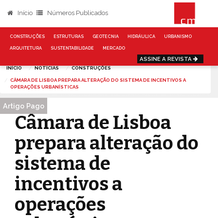
Início
Números Publicados
CONSTRUÇÕES
ESTRUTURAS
GEOTECNIA
HIDRÁULICA
URBANISMO
ARQUITETURA
SUSTENTABILIDADE
MERCADO
ASSINE A REVISTA
INÍCIO
NOTÍCIAS
CONSTRUÇÕES
CÂMARA DE LISBOA PREPARA ALTERAÇÃO DO SISTEMA DE INCENTIVOS A
OPERAÇÕES URBANÍSTICAS
Artigo Pago
Câmara de Lisboa
prepara alteração do
sistema de
incentivos a
operações