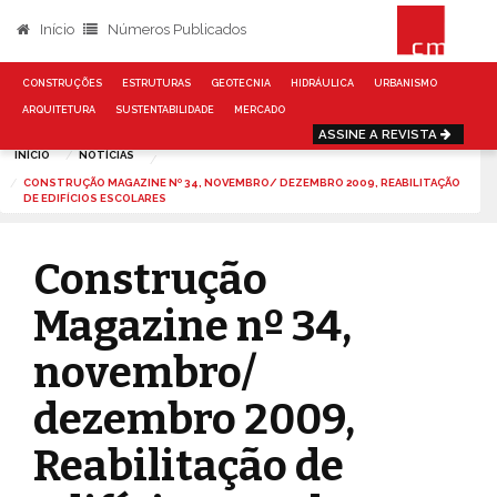
Início
Números Publicados
CONSTRUÇÕES
ESTRUTURAS
GEOTECNIA
HIDRÁULICA
URBANISMO
ARQUITETURA
SUSTENTABILIDADE
MERCADO
ASSINE A REVISTA
INÍCIO
NOTÍCIAS
CONSTRUÇÃO MAGAZINE Nº 34, NOVEMBRO/ DEZEMBRO 2009, REABILITAÇÃO
DE EDIFÍCIOS ESCOLARES
Construção
Magazine nº 34,
novembro/
dezembro 2009,
Reabilitação de