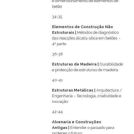
e dimensionamento de elementos de
betão
34-35
Elementos de Construção Não
Estruturais
|
Métodos de diagnóstico
das reacções álcalis-sílica em betões –
4ª parte
36-38
Estruturas de Madeira |
Durabilidade
e protecção de estruturas de madeira
40-41
Estruturas Metálicas |
Arquitectura /
Engenharia – Tecnologia, criatividade e
inovação
42-44
Alvenaria e Construções
Antigas
|
Entender o passado para
proteger o futuro