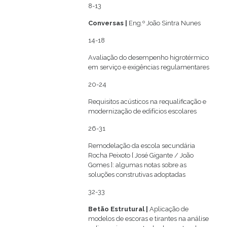
8-13
Conversas |
Eng.º João Sintra Nunes
14-18
Avaliação do desempenho higrotérmico
em serviço e exigências regulamentares
20-24
Requisitos acústicos na requalificação e
modernização de edifícios escolares
26-31
Remodelação da escola secundária
Rocha Peixoto [ José Gigante / João
Gomes ]: algumas notas sobre as
soluções construtivas adoptadas
32-33
Betão Estrutural
|
Aplicação de
modelos de escoras e tirantes na análise