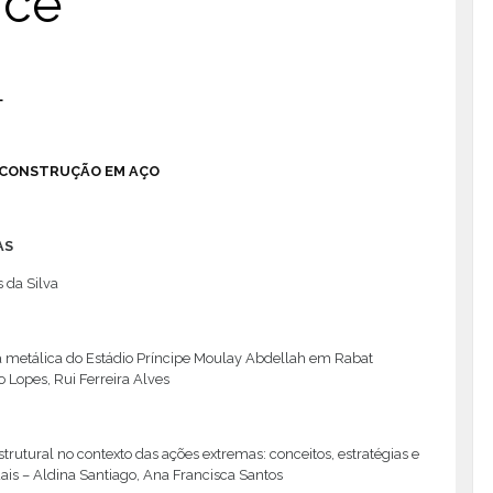
ice
L
| CONSTRUÇÃO EM AÇO
AS
 da Silva
a metálica do Estádio Príncipe Moulay Abdellah em Rabat
 Lopes, Rui Ferreira Alves
trutural no contexto das ações extremas: conceitos, estratégias e
uais – Aldina Santiago, Ana Francisca Santos