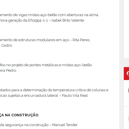
mento de vigas mistas aço-betão com aberturas na alma,
ova geração da EN1994-1-1 – Isabel Brito Valente
mento de estruturas modulares em aço – Rita Peres,
 Castro
ios no projeto de pontes metálicas e mistas aço–betão
eira Pedro
elados para a determinação da temperatura crítica de colunas e
icas sujeitas a encurvadura lateral – Paulo Vila Real
ÇA NA CONSTRUÇÃO
s da segurança na construção – Manuel Tender