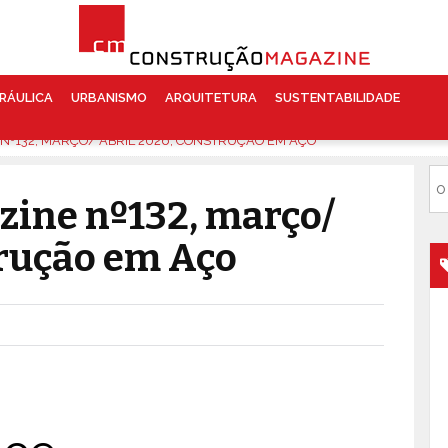
RÁULICA
URBANISMO
ARQUITETURA
SUSTENTABILIDADE
º132, MARÇO/ ABRIL 2026, CONSTRUÇÃO EM AÇO
ine nº132, março/
trução em Aço