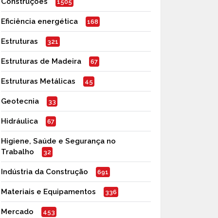
Construções
1505
Eficiência energética
168
Estruturas
321
Estruturas de Madeira
67
Estruturas Metálicas
45
Geotecnia
33
Hidráulica
67
Higiene, Saúde e Segurança no
Trabalho
32
Indústria da Construção
691
Materiais e Equipamentos
336
Mercado
453