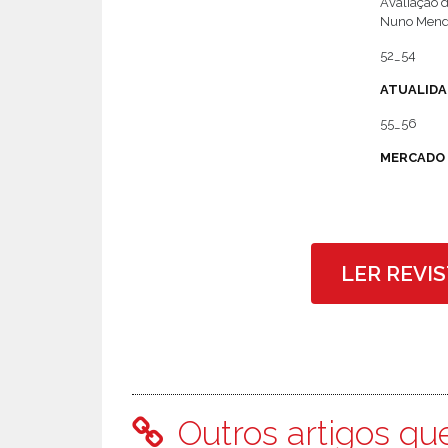
Avaliação 
Nuno Mendes
52_54
ATUALIDA
55_56
MERCADO
LER REVI
Outros artigos qu