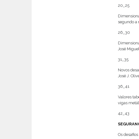
20_25
Dimensiona
segundo a n
26_30
Dimensiona
José Miguel
31_35
Novos desaf
José J. Oliv
36_41
Valores tab
vigas metál
42_43
SEGURAN
Os desafio