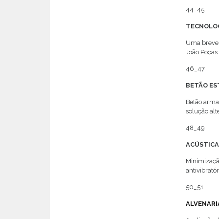
44_45
TECNOLOG
Uma breve h
João Poças
46_47
BETÃO E
Betão arma
solução alt
48_49
ACÚSTIC
Minimização
antivibrató
50_51
ALVENARI