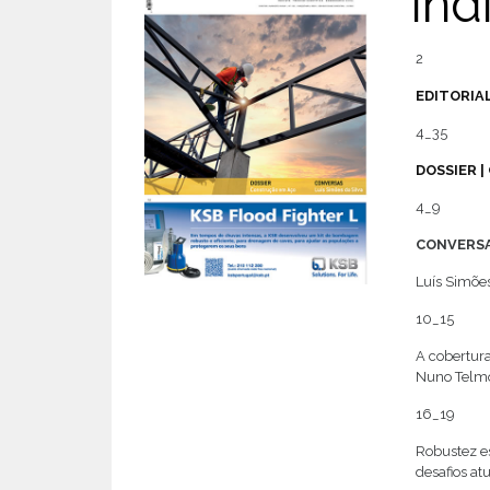
Índ
2
EDITORIA
4_35
DOSSIER 
4_9
CONVERS
Luís Simões
10_15
A cobertur
Nuno Telmo
16_19
Robustez es
desafios at