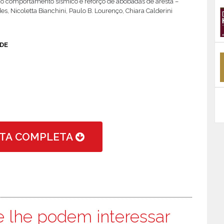
do comportamento sísmico e reforço de abóbadas de aresta –
, Nicoletta Bianchini, Paulo B. Lourenço, Chiara Calderini
DE
STA COMPLETA
e lhe podem interessar