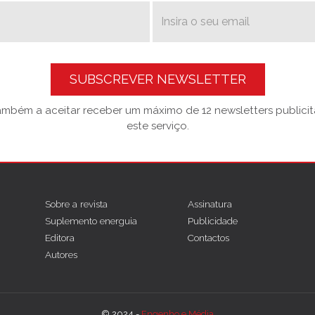
SUBSCREVER NEWSLETTER
também a aceitar receber um máximo de 12 newsletters publicitá
este serviço.
Sobre a revista
Assinatura
Suplemento energuia
Publicidade
Editora
Contactos
Autores
© 2024 -
Engenho e Média