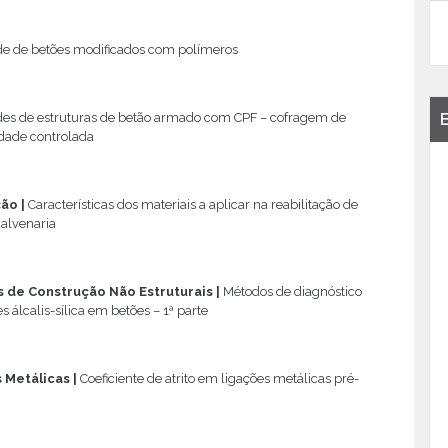
de de betões modificados com polímeros
des de estruturas de betão armado com CPF – cofragem de
dade controlada
ção
|
Características dos materiais a aplicar na reabilitação de
 alvenaria
 de Construção Não Estruturais
|
Métodos de diagnóstico
s álcalis-sílica em betões – 1ª parte
s Metálicas
|
Coeficiente de atrito em ligações metálicas pré-