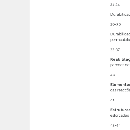
21-24
Durabilida
26-30
Durabilida
permeabili
33-37
Reabilita
paredes de
40
Elementos
das reacçõe
41
Estrutura
esforçadas
42-44