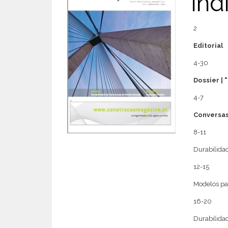
Índ
2
Editorial
4-30
Dossier |
4-7
Conversas
8-11
Durabilidad
12-15
Modelos pa
16-20
Durabilidad