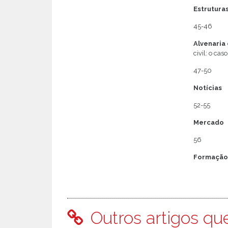
Estrutura
45-46
Alvenaria
civil: o cas
47-50
Notícias
52-55
Mercado
56
Formaçã
Outros artigos qu