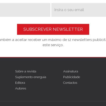
SUBSCREVER NEWSLETTER
também a aceitar receber um máximo de 12 newsletters publicitá
este serviço.
Sobre a revista
Assinatura
Suplemento energuia
Publicidade
Editora
Contactos
Autores