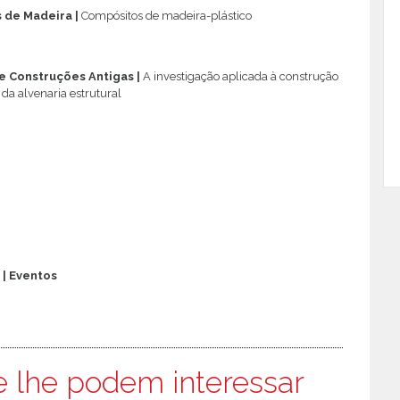
s de Madeira
|
Compósitos de madeira-plástico
 e Construções Antigas
|
A investigação aplicada à construção
o da alvenaria estrutural
o
| Eventos
e lhe podem interessar