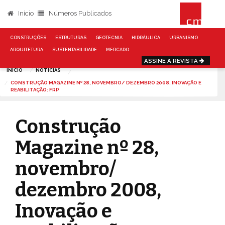
Início
Números Publicados
CONSTRUÇÕES
ESTRUTURAS
GEOTECNIA
HIDRÁULICA
URBANISMO
ARQUITETURA
SUSTENTABILIDADE
MERCADO
ASSINE A REVISTA
INÍCIO
NOTÍCIAS
CONSTRUÇÃO MAGAZINE Nº 28, NOVEMBRO/ DEZEMBRO 2008, INOVAÇÃO E
REABILITAÇÃO: FRP
Construção
Magazine nº 28,
novembro/
dezembro 2008,
Inovação e